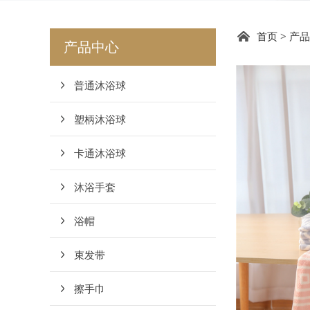
DC1
首页
>
产品
产品中心
普通沐浴球
塑柄沐浴球
卡通沐浴球
沐浴手套
浴帽
束发带
擦手巾