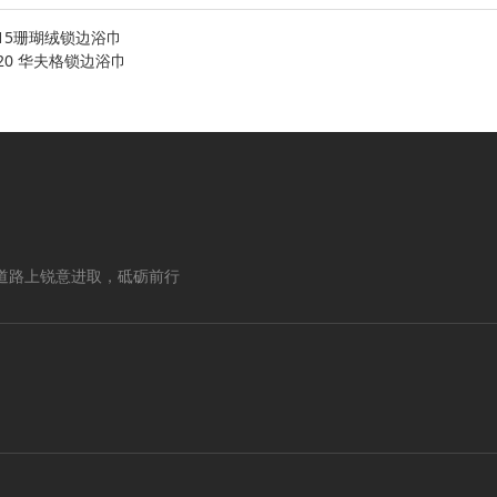
015珊瑚绒锁边浴巾
020 华夫格锁边浴巾
道路上锐意进取，砥砺前行