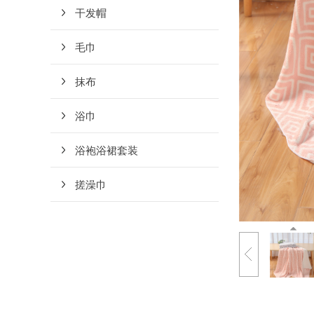
干发帽
毛巾
抹布
浴巾
浴袍浴裙套装
搓澡巾