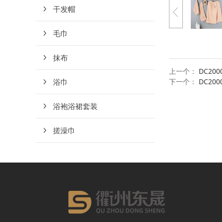
干发帽
毛巾
抹布
上一个：
DC20
浴巾
下一个：
DC20
浴袍浴裙套装
搓澡巾