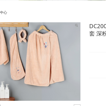
0008 束发带+干发帽+
中心
DC2
套 深