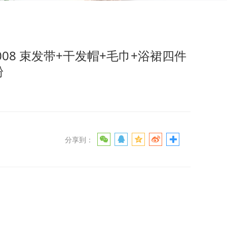
毛巾+浴裙四件套 深粉
0008 束发带+干发帽+毛巾+浴裙四件
粉
分享到：